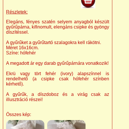
Részletek:
Elegáns, fényes szatén selyem anyagból készült
gyűrűpárna, kifinomult, elengáns csipke és gyöngy
díszítéssel.
A gyűrűket a gyűrűtartó szalagokra kell rákötni.
Méret 16x16cm.
Színe: hófehér
A megadott ár egy darab gyűrűpárnára vonatkozik!
Ekrü vagy tört fehér (ivory) alapszínnel is
rendelhető (a csipke csak hófehér színben
kérhető).
A gyűrűk, a díszdoboz és a virág csak az
illusztráció részei!
Összes kép: