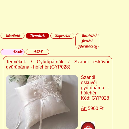
Köszöntő
Termékek
Kapcsolat
Rendelési,
fizetési
információk
Kosár
ÁSZF
Termékek
/
Gyűrűpárnák
/ Szandi esküvői
gyűrűpárna - hófehér (GYP028)
Szandi
esküvői
gyűrűpárna -
hófehér
Kód:
GYP028
Ár:
5900 Ft