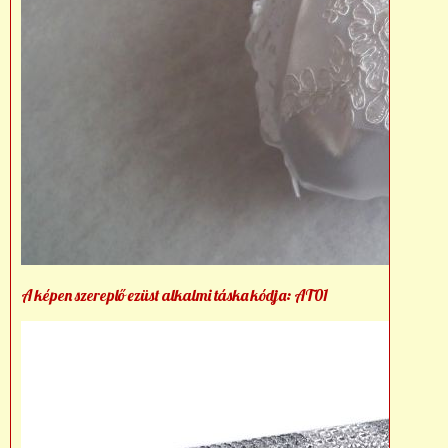
A képen szereplő ezüst alkalmi táska kódja: AT01