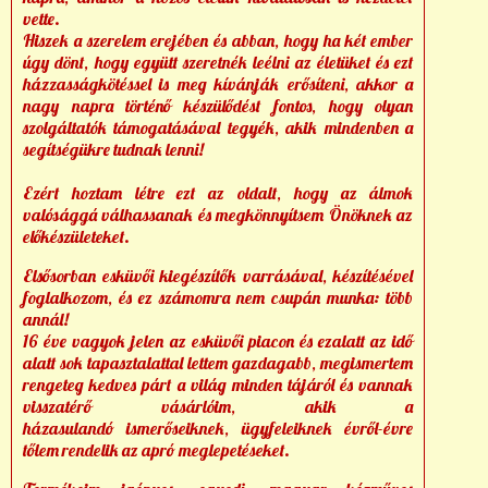
vette.
Hiszek a szerelem erejében és abban, hogy ha két ember
úgy dönt, hogy együtt szeretnék leélni az életüket és ezt
házzasságkötéssel is meg kívánják erősíteni, akkor a
nagy napra történő készülődést fontos, hogy olyan
szolgáltatók támogatásával tegyék, akik mindenben a
segítségükre tudnak lenni!
Ezért hoztam létre ezt az oldalt, hogy az álmok
valósággá válhassanak és megkönnyítsem Önöknek az
előkészületeket.
Elsősorban esküvői kiegészítők varrásával, készítésével
foglalkozom, és ez számomra nem csupán munka: több
annál!
16 éve vagyok jelen az esküvői piacon és ezalatt az idő
alatt sok tapasztalattal lettem gazdagabb, megismertem
rengeteg kedves párt a világ minden tájáról és vannak
visszatérő vásárlóim, akik a
házasulandó ismerőseiknek, ügyfeleiknek évről-évre
tőlem rendelik az apró meglepetéseket.