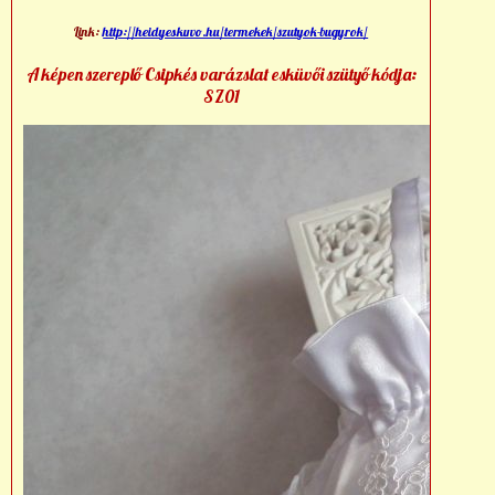
Link:
http://heidyeskuvo.hu/termekek/szutyok-bugyrok/
A képen szereplő Csipkés varázslat esküvői szütyő kódja:
SZ01