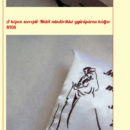
A képen szereplő Mától mindörökké gyűrűpárna kódja:
HI08