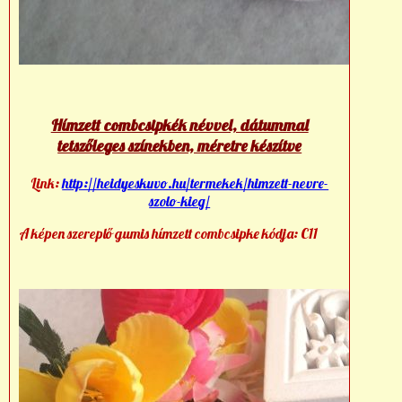
Hímzett combcsipkék névvel, dátummal
tetszőleges színekben, méretre készítve
Link:
http://heidyeskuvo.hu/termekek/himzett-nevre-
szolo-kieg/
A képen szereplő gumis hímzett combcsipke kódja: C11