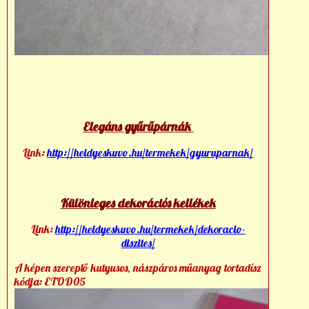
Elegáns gyűrűpárnák
Link:
http://heidyeskuvo.hu/termekek/gyuruparnak/
Különleges dekorációs kellékek
Link:
http://heidyeskuvo.hu/termekek/dekoracio-
diszites/
A képen szereplő kutyusos, nászpáros műanyag tortadísz
kódja: ETOD05