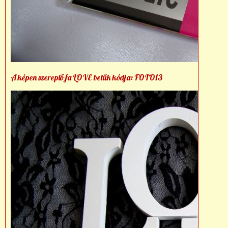
A képen szereplő fa LOVE betűk kódja: FOTO13