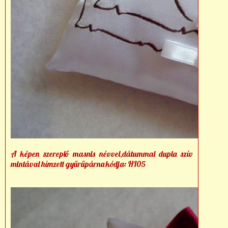
A képen szereplő masnis névvel,dátummal dupla szív
mintával hímzett gyűrűpárna kódja: HI05