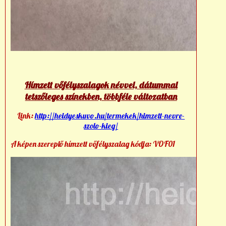
Hímzett vőfélyszalagok névvel, dátummal
tetszőleges színekben, többféle változatban
Link:
http://heidyeskuvo.hu/termekek/himzett-nevre-
szolo-kieg/
A képen szereplő hímzett vőfélyszalag kódja: VOF01