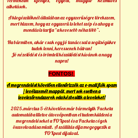
Termékeim igényes, egyedi, magyar kézműves
alkotások.
A kiegészítőknél általában az egyszerűségre törekszem,
mert hiszem, hogy az egyszerű is lehet szép és ahogy a
mondás is tartja “a kevesebb néha több”.
Ha bármiben, akár csak egy jó tanáccsal a segítségükre
tudok lenni, keressenek bátran!
Jó nézelődést és örömteli készülődést kívánok a nagy
napra!
FONTOS!
A megrendelést követően ellenőrizzék az e-mail fiók spam
/ levélszemét mappát, mert sok esetben a
levelezőrendszerek oda kézbesítik a leveleket!
2025.március 5-ét követően már bármelyik Packeta
automatába illetve átvevőpontban el tudom küldeni a
megrendeléseket a FOXpost és a Packeta cégek
összeolvadása miatt. A szállítás díja megegyezik a
FOXpost díjaival.