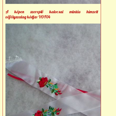
A képen szereplő kalocsai mintás hímzett
vőfélyszalag kódja: VOF04