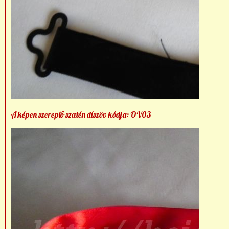
A képen szereplő szatén díszöv kódja: OV03