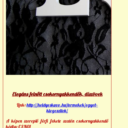
Elegáns felnőtt csokornyakkendők, díszövek
Link:
http://heidyeskuvo.hu/termekek/egyeb-
kiegeszitok/
A képen szereplő férfi fekete szatén csokornyakkendő
kódja: CSN01