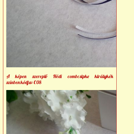
A képen szereplő Hédi combcsipke királykék
színben kódja: C08