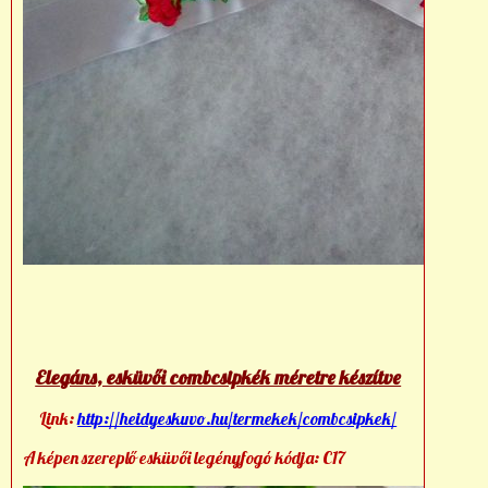
Elegáns, esküvői combcsipkék méretre készítve
Link:
http://heidyeskuvo.hu/termekek/combcsipkek/
A képen szereplő esküvői legényfogó kódja: C17