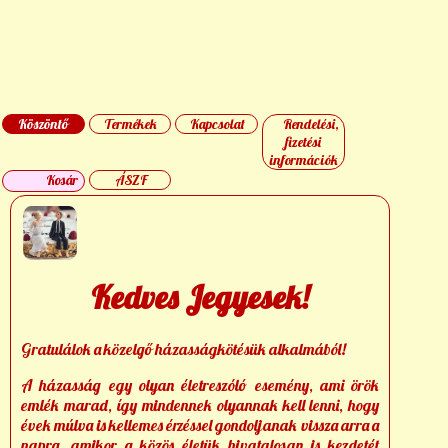
Köszöntő
Termékek
Kapcsolat
Rendelési,
fizetési
információk
Kosár
ÁSZF
Kedves Jegyesek!
Gratulálok a közelgő házasságkötésük alkalmából!
A házasság egy olyan életreszóló esemény, ami örök
emlék marad, így mindennek olyannak kell lenni, hogy
évek múlva is kellemes érzéssel gondoljanak vissza arra a
napra, amikor a közös életük hivatalosan is kezdetét