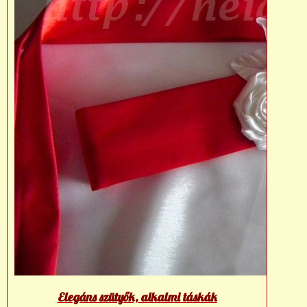
Elegáns szütyők, alkalmi táskák