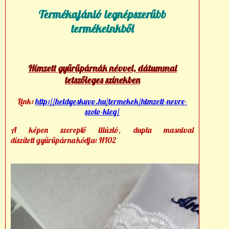
Termékajánló legnépszerűbb
termékeinkből
Hímzett gyűrűpárnák névvel, dátummal
tetszőleges színekben
Link:
http://heidyeskuvo.hu/termekek/himzett-nevre-
szolo-kieg/
A képen szereplő illúzió, dupla masnival
díszített gyűrűpárna kódja: HI02