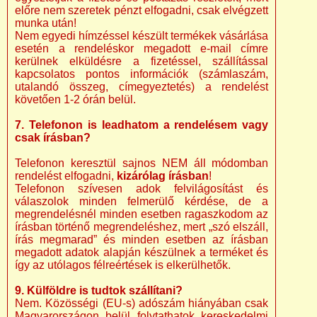
előre nem szeretek pénzt elfogadni, csak elvégzett
munka után!
Nem egyedi hímzéssel készült termékek vásárlása
esetén a rendeléskor megadott e-mail címre
kerülnek elküldésre a fizetéssel, szállítással
kapcsolatos pontos információk (számlaszám,
utalandó összeg, címegyeztetés) a rendelést
követően 1-2 órán belül.
7. Telefonon is leadhatom a rendelésem vagy
csak írásban?
Telefonon keresztül sajnos NEM áll módomban
rendelést elfogadni,
kizárólag írásban
!
Telefonon szívesen adok felvilágosítást és
válaszolok minden felmerülő kérdése, de a
megrendelésnél minden esetben ragaszkodom az
írásban történő megrendeléshez, mert „szó elszáll,
írás megmarad” és minden esetben az írásban
megadott adatok alapján készülnek a terméket és
így az utólagos félreértések is elkerülhetők.
9. Külföldre is tudtok szállítani?
Nem. Közösségi (EU-s) adószám hiányában csak
Magyarországon belül folytathatok kereskedelmi