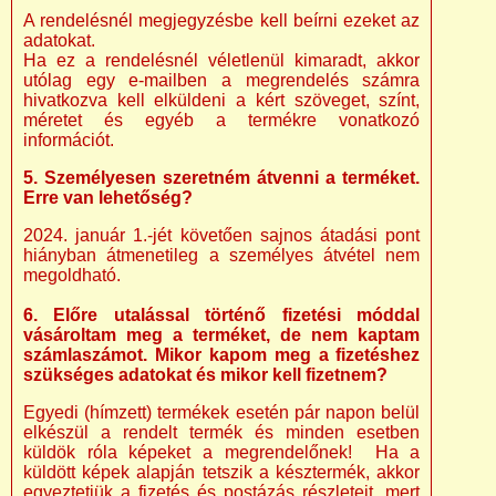
A rendelésnél megjegyzésbe kell beírni ezeket az
adatokat.
Ha ez a rendelésnél véletlenül kimaradt, akkor
utólag egy e-mailben a megrendelés számra
hivatkozva kell elküldeni a kért szöveget, színt,
méretet és egyéb a termékre vonatkozó
információt.
5. Személyesen szeretném átvenni a terméket.
Erre van lehetőség?
2024. január 1.-jét követően sajnos átadási pont
hiányban átmenetileg a személyes átvétel nem
megoldható.
6. Előre utalással történő fizetési móddal
vásároltam meg a terméket, de nem kaptam
számlaszámot. Mikor kapom meg a fizetéshez
szükséges adatokat és mikor kell fizetnem?
Egyedi (hímzett) termékek esetén pár napon belül
elkészül a rendelt termék és minden esetben
küldök róla képeket a megrendelőnek! Ha a
küldött képek alapján tetszik a késztermék, akkor
egyeztetjük a fizetés és postázás részleteit, mert