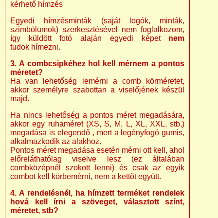
kérhető hímzés
Egyedi hímzésminták (saját logók, minták,
szimbólumok) szerkesztésével nem foglalkozom,
így küldött fotó alaján egyedi képet
nem
tudok hímezni.
3. A combcsipkéhez hol kell mérnem a pontos
méretet?
Ha van lehetőség lemérni a comb körméretet,
akkor személyre szabottan a viselőjének készül
majd.
Ha nincs lehetőség a pontos méret megadására,
akkor egy ruhaméret (XS, S, M, L, XL, XXL, stb,)
megadása is elegendő , mert a legényfogó gumis,
alkalmazkodik az alakhoz.
Pontos méret megadása esetén mérni ott kell, ahol
előreláthatólag viselve lesz (ez általában
combközépnél szokott lenni) és csak az egyik
combot kell körbemérni, nem a kettőt együtt.
4. A rendelésnél, ha hímzett terméket rendelek
hová kell írni a szöveget, választott színt,
méretet, stb?