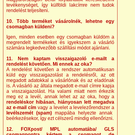
tevékenységet, így külföldi lakcímre nem tudok
rendelést teljesíteni.
10. Több terméket vásárolnék, lehetne egy
csomagban küldeni?
Igen, minden esetben egy csomagban küldöm a
megrendelt termékeket és igyekszem a vásárló
számára legkedvezőbb szállítási módot ajánlani.
11. Nem kaptam visszaigazoló e-mailt a
rendelést követően. Mi ennek az oka?
A rendelést követően a rendszer automatikusan
küld egy visszaigazolást a rendelésről, az ott
megadott adatokkal a vásárlónak és az eladónak
is. A vásárló az általa megadott e-mail címre kapja
a visszaigazolást. Ha valami miatt nem érkezik
meg ez a levél, annak lehet az az oka, hogy a
rendeléskor hibásan, hiányosan lett megadva
az e-mail cím
vagy a levelet a levelezőrendszer a
levélszemét (spam)
mappába helyezte annak
beérkezésekor, így ezt célszerű mindig ellenőrizni.
12. FOXpost/ MPL automatába/ GLS
csomagpontra kértem a csomagot, de