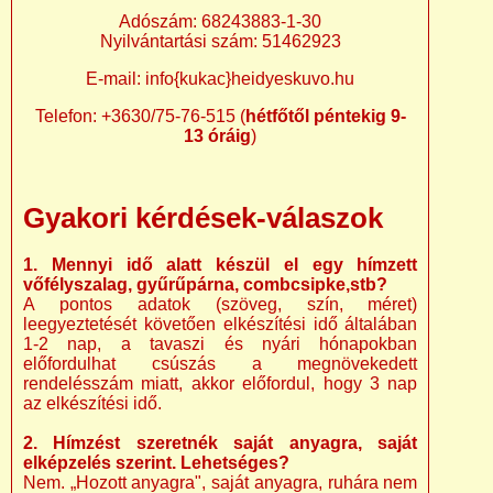
Adószám: 68243883-1-30
Nyilvántartási szám: 51462923
E-mail: info{kukac}heidyeskuvo.hu
Telefon: +3630/75-76-515 (
hétfőtől péntekig 9-
13 óráig
)
Gyakori kérdések-válaszok
1. Mennyi idő alatt készül el egy hímzett
vőfélyszalag, gyűrűpárna, combcsipke,stb?
A pontos adatok (szöveg, szín, méret)
leegyeztetését követően elkészítési idő általában
1-2 nap, a tavaszi és nyári hónapokban
előfordulhat csúszás a megnövekedett
rendelésszám miatt, akkor előfordul, hogy 3 nap
az elkészítési idő.
2. Hímzést szeretnék saját anyagra, saját
elképzelés szerint. Lehetséges?
Nem. „Hozott anyagra", saját anyagra, ruhára nem