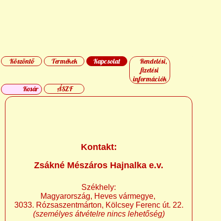
Köszöntő
Termékek
Kapcsolat
Rendelési,
fizetési
információk
Kosár
ÁSZF
Kontakt:
Zsákné Mészáros Hajnalka e.v.
Székhely:
Magyarország, Heves vármegye,
3033. Rózsaszentmárton, Kölcsey Ferenc út. 22.
(személyes átvételre nincs lehetőség)