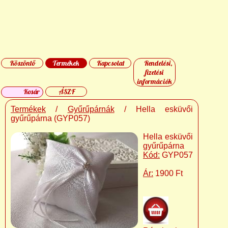
Köszöntő
Termékek
Kapcsolat
Rendelési,
fizetési
információk
Kosár
ÁSZF
Termékek
/
Gyűrűpárnák
/ Hella esküvői
gyűrűpárna (GYP057)
Hella esküvői
gyűrűpárna
Kód:
GYP057
Ár:
1900 Ft