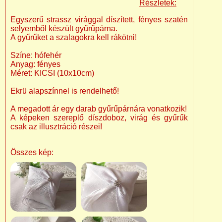
Részletek:
Egyszerű strassz virággal díszített, fényes szatén
selyemből készült gyűrűpárna.
A gyűrűket a szalagokra kell rákötni!
Színe: hófehér
Anyag: fényes
Méret: KICSI (10x10cm)
Ekrü alapszínnel is rendelhető!
A megadott ár egy darab gyűrűpárnára vonatkozik!
A képeken szereplő díszdoboz, virág és gyűrűk
csak az illusztráció részei!
Összes kép: