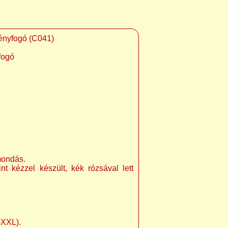
gényfogó (C041)
fogó
mondás.
t kézzel készült, kék rózsával lett
-XXL).