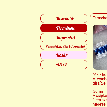
Köszöntő
Termék
Termékek
Kapcsolat
Rendelési, fizetési információk
Kosár
ÁSZF
“Akik ké
A combc
díszítve.
Gumis.
A csipke
1 cm szé
Méretre