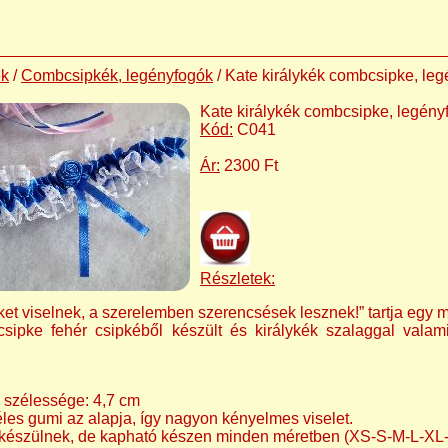
ek
/
Combcsipkék, legényfogók
/ Kate királykék combcsipke, le
Kate királykék combcsipke, legény
Kód:
C041
Ár:
2300 Ft
Részletek:
ket viselnek, a szerelemben szerencsések lesznek!” tartja egy 
sipke fehér csipkéből készült és királykék szalaggal valamin
 szélessége: 4,7 cm
les gumi az alapja, így nagyon kényelmes viselet.
 készülnek, de kapható készen minden méretben (XS-S-M-L-XL