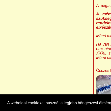
A megado
A mére
szüks
rendel
elkészí
Méret m
Ha van 
erre nin
XXXL, st
Mérni ot
Összes 
A weboldal cookiekat használ a legjobb böngészési élmé