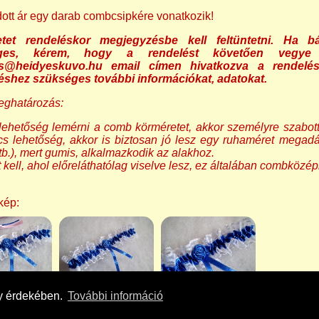
tt ár egy darab combcsipkére vonatkozik!
tet rendeléskor megjegyzésbe kell feltüntetni. Ha bá
éges, kérem, hogy a rendelést követően vegye
es@heidyeskuvo.hu email címen hivatkozva a rendelé
téshez szükséges további információkat, adatokat.
eghatározás:
lehetőség lemérni a comb körméretet, akkor személyre szabott
cs lehetőség, akkor is biztosan jó lesz egy ruhaméret megadá
b.), mert gumis, alkalmazkodik az alakhoz.
t kell, ahol előreláthatólag viselve lesz, ez általában combközép
kép:
ny érdekében.
További információ
heidyeskuvo.hu - info@heidyeskuvo.hu - +3630 75 76 51