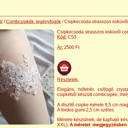
ek
/
Combcsipkék, legényfogók
/ Csipkecsoda strasszos esküvő
Csipkecsoda strasszos esküvői c
Kód:
C53
Ár:
2500 Ft
Részletek:
Elegáns, hófehér, csillogó crysta
csipkéből készült combcsipke, mel
A díszítő csipke mérete 9,5 cm ma
A fordos gumi 2,5 cm széles.
Méretre készülnek, de kapható ké
XXL).
A méretet megjegyzésben ke