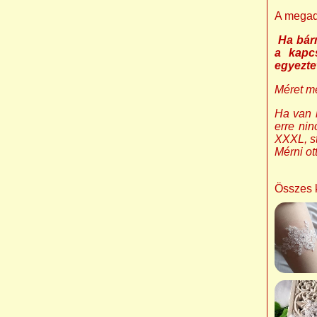
A megado
Ha bárm
a kapc
egyezte
Méret m
Ha van 
erre nin
XXXL, st
Mérni ot
Összes 