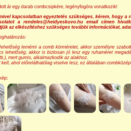
tt ár egy darab combcsipkére, legényfogóra vonatkozik!
ivel kapcsolatban egyeztetés szükséges, kérem, hogy a r
solatot a rendeles@heidyeskuvo.hu email címen hivat
tjük az elkészítéshez szükséges további információkat, ada
eghatározás:
lehetőség lemérni a comb körméretet, akkor személyre szabott
cs lehetőség, akkor is biztosan jó lesz egy ruhaméret megadá
b.), mert gumis, alkalmazkodik az alakhoz.
t kell, ahol előreláthatólag viselve lesz, ez általában combközép
kép: