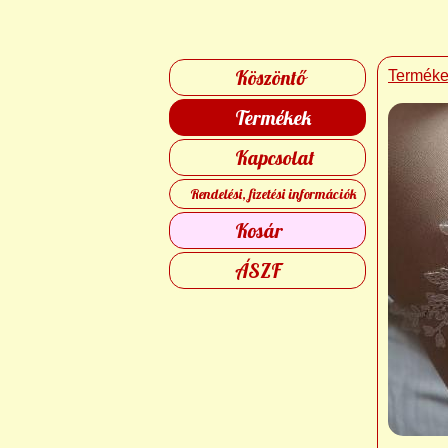
Köszöntő
Termék
Termékek
Kapcsolat
Rendelési, fizetési információk
Kosár
ÁSZF