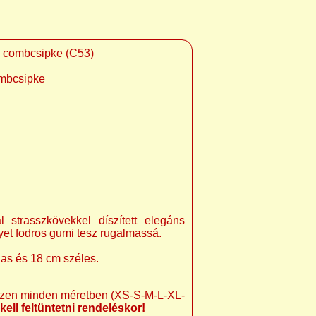
i combcsipke (C53)
ombcsipke
l strasszkövekkel díszített elegáns
yet fodros gumi tesz rugalmassá.
gas és 18 cm széles.
szen minden méretben (XS-S-M-L-XL-
ll feltüntetni rendeléskor!